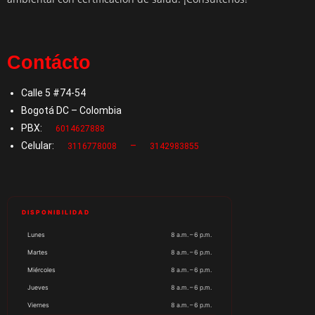
Contácto
Calle 5 #74-54
Bogotá DC – Colombia
PBX:
6014627888
Celular:
–
3116778008
3142983855
DISPONIBILIDAD
Lunes
8 a.m. – 6 p.m.
Martes
8 a.m. – 6 p.m.
Miércoles
8 a.m. – 6 p.m.
Jueves
8 a.m. – 6 p.m.
Viernes
8 a.m. – 6 p.m.