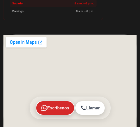
Sábado
8 a.m. – 6 p.m.
Domingo
8 a.m. – 6 p.m.
Escríbenos
Llamar