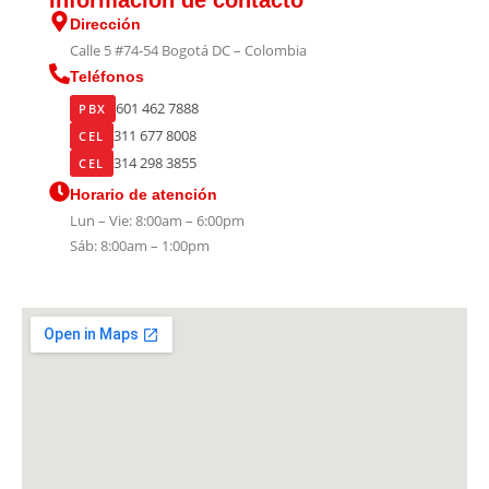
Dirección
Calle 5 #74-54 Bogotá DC – Colombia
Teléfonos
601 462 7888
PBX
311 677 8008
CEL
314 298 3855
CEL
Horario de atención
Lun – Vie: 8:00am – 6:00pm
Sáb: 8:00am – 1:00pm