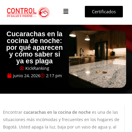
Certificados
Cucarachas en la
cocina de noche:
por qué aparecen
y cómo saber si
ya es plaga
KickRanking
junio 24, 2026
2:17 pm
Encontrar
cucarachas en la cocina de noche
es una de las
situaciones más incómodas y frecuentes en los hogares de
Bogotá. Usted apaga la luz, baja por un vaso de agua y, al