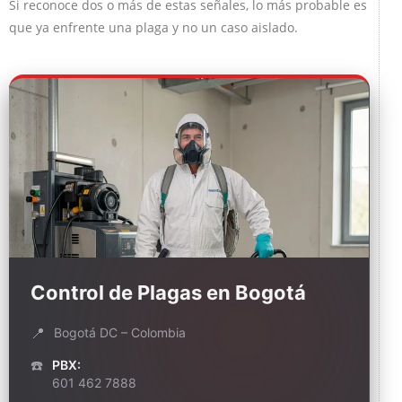
Si reconoce dos o más de estas señales, lo más probable es
que ya enfrente una plaga y no un caso aislado.
Control de Plagas en Bogotá
📍
Bogotá DC – Colombia
☎️
PBX:
601 462 7888