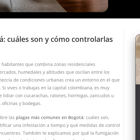
: cuáles son y cómo controlarlas
 habitantes que combina zonas residenciales
rcados, humedales y altitudes que oscilan entre los
 mezcla de condiciones urbanas crea un entorno en el que
 Si vives o trabajas en la capital colombiana, es muy
lidiar con cucarachas, ratones, hormigas, zancudos u
 oficinas y bodegas.
obre las
plagas más comunes en Bogotá
: cuáles son,
ficar una infestación a tiempo y qué medidas de control
encuentres. También te explicamos por qué la fumigación