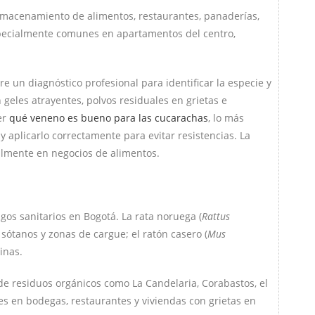
lmacenamiento de alimentos, restaurantes, panaderías,
specialmente comunes en apartamentos del centro,
re un diagnóstico profesional para identificar la especie y
n geles atrayentes, polvos residuales en grietas e
er
qué veneno es bueno para las cucarachas
, lo más
y aplicarlo correctamente para evitar resistencias. La
ialmente en negocios de alimentos.
os sanitarios en Bogotá. La rata noruega (
Rattus
 sótanos y zonas de cargue; el ratón casero (
Mus
inas.
e residuos orgánicos como La Candelaria, Corabastos, el
es en bodegas, restaurantes y viviendas con grietas en