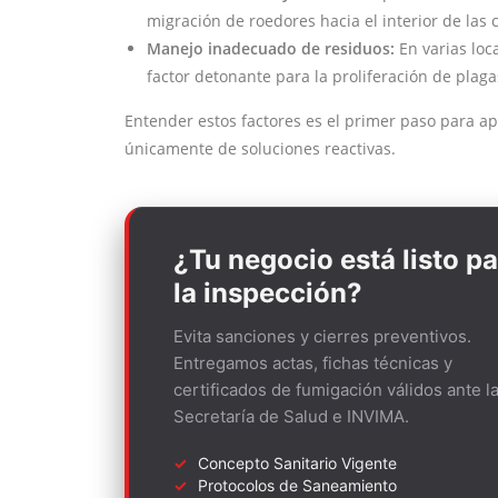
migración de roedores hacia el interior de las 
Manejo inadecuado de residuos:
En varias loc
factor detonante para la proliferación de plaga
Entender estos factores es el primer paso para ap
únicamente de soluciones reactivas.
¿Tu negocio está listo p
la inspección?
Evita sanciones y cierres preventivos.
Entregamos actas, fichas técnicas y
certificados de fumigación válidos ante l
Secretaría de Salud e INVIMA.
Concepto Sanitario Vigente
Protocolos de Saneamiento