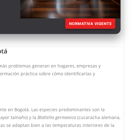
NORMATIVA VIGENTE
otá
e más problemas generan en hogares, empresas y
formación práctica sobre cómo identificarlas y
ente en Bogotá. Las especies predominantes son la
ayor tamaño) y la
Blattella germanica
(cucaracha alemana,
s se adaptan bien a las temperaturas interiores de la