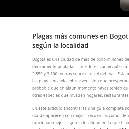
Plagas más comunes en Bogotá
según la localidad
Bogotá es una ciudad de más de ocho millones de
densamente pobladas, corredores comerciales, me
2.550 y 3.100 metros sobre el nivel del mar. Esta
las plagas no solo sobreviven, sino que prosperan.
probable que en algún momento hayas tenido que 
otras especies que invaden hogares, restaurantes,
En este artículo encontrarás una guía completa s
dónde aparecen con mayor frecuencia, cómo identi
funcionan mejor según la localidad en la que te 