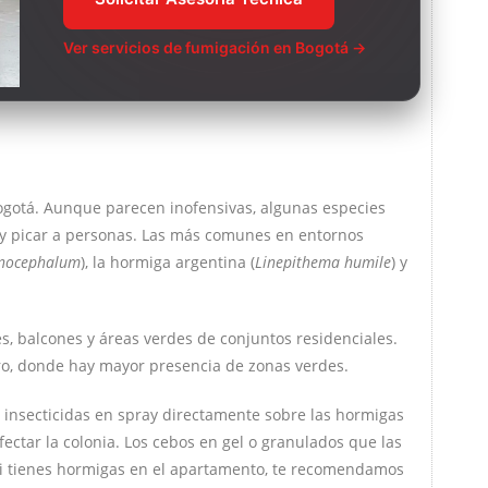
Ver servicios de fumigación en Bogotá →
gotá. Aunque parecen inofensivas, algunas especies
y picar a personas. Las más comunes en entornos
nocephalum
), la hormiga argentina (
Linepithema humile
) y
s, balcones y áreas verdes de conjuntos residenciales.
o, donde hay mayor presencia de zonas verdes.
 insecticidas en spray directamente sobre las hormigas
afectar la colonia. Los cebos en gel o granulados que las
Si tienes hormigas en el apartamento, te recomendamos