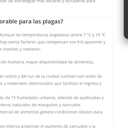
son las estrategias más eficaces y duraderas para
orable para las plagas?
. Aunque las temperaturas bogotanas (entre 7 °C y 19 °C
 hay varios factores que compensan ese frío aparente y
a insectos y roedores:
ión humana, mayor disponibilidad de alimentos,
l centro y del sur de la ciudad cuentan con redes de
as y materiales deteriorados que facilitan el ingreso y
ás de 15 humedales urbanos, además de quebradas y
deros naturales de mosquitos y zancudos.
mercial de alimentos genera condiciones ideales para
via intensa propician el aumento de zancudos y la