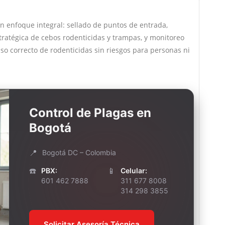
un enfoque integral: sellado de puntos de entrada,
tratégica de cebos rodenticidas y trampas, y monitoreo
uso correcto de rodenticidas sin riesgos para personas ni
Control de Plagas en
Bogotá
📍
Bogotá DC – Colombia
☎️
📱
PBX:
Celular:
601 462 7888
311 677 8008
314 298 3855
Solicitar Asesoría Técnica