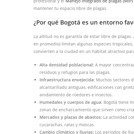
profesional y el
Manejo integrado de plagas (MIP)
mantener tu espacio libre de plagas.
¿Por qué Bogotá es un entorno fav
La altitud no es garantía de estar libre de plagas
en promedio) limitan algunas especies tropicales,
convierten a la ciudad en un hábitat atractivo par
Alta densidad poblacional:
A mayor concentrac
residuos y refugios para las plagas.
Infraestructura envejecida:
Muchos sectores de
alcantarillado antiguas, edificaciones con griet
anidamiento de roedores e insectos.
Humedales y cuerpos de agua:
Bogotá tiene m
zonas de encharcamiento que sirven como cria
Mercados y plazas de abastos:
La actividad co
cucarachas, ratas y moscas.
Cambio climático y lluvias:
Los períodos de llu